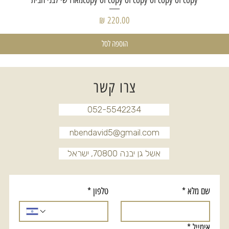
copy of copy of copy of copy of copyמארז שי לבני הבית
מחיר
הוספה לסל
צרו קשר
052-5542234
nbendavid5@gmail.com
אשל גן יבנה 70800, ישראל
שם מלא
*
טלפון
*
אימייל
*